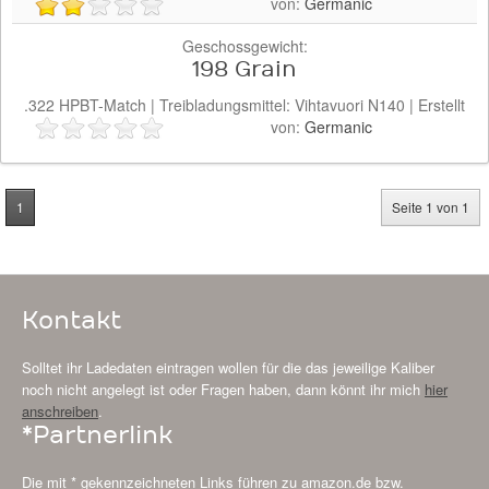
von:
Germanic
Geschossgewicht:
198 Grain
.322
HPBT-Match
| Treibladungsmittel:
Vihtavuori
N140
| Erstellt
von:
Germanic
1
Seite 1 von 1
Kontakt
Solltet ihr Ladedaten eintragen wollen für die das jeweilige Kaliber
noch nicht angelegt ist oder Fragen haben, dann könnt ihr mich
hier
anschreiben
.
*Partnerlink
Die mit * gekennzeichneten Links führen zu amazon.de bzw.