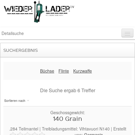
Detailsuche
SUCHERGEBNIS
Rubrik
Büchse
Flinte
Kurzwaffe
Kaliber
Die Suche ergab
6
Treffer
Geschossart
Sortieren nach
Geschossgewicht:
140 Grain
Pulverhersteller
.284
Teilmantel
| Treibladungsmittel:
Vihtavuori
N140
| Erstellt
von:
Germanic