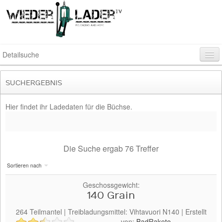
Detailsuche
SUCHERGEBNIS
Rubrik
Hier findet ihr Ladedaten für die Büchse.
Kaliber
Die Suche ergab
76
Treffer
Geschossart
Sortieren nach
Geschossgewicht:
140 Grain
Pulverhersteller
264
Teilmantel
| Treibladungsmittel:
Vihtavuori
N140
| Erstellt
von:
BadRaketo