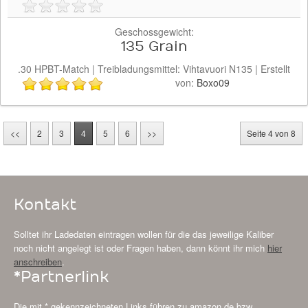
Geschossgewicht:
135 Grain
.30
HPBT-Match
| Treibladungsmittel:
Vihtavuori
N135
| Erstellt
von:
Boxo09
<<
2
3
4
5
6
>>
Seite 4 von 8
Kontakt
Solltet ihr Ladedaten eintragen wollen für die das jeweilige Kaliber
noch nicht angelegt ist oder Fragen haben, dann könnt ihr mich
hier
anschreiben
.
*Partnerlink
Die mit * gekennzeichneten Links führen zu amazon.de bzw.